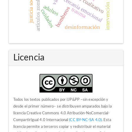
intervención psicosocial
estudio cualitativo
justicia social
artículos zombis
cercanía emocional
adultos
bomberos
trauma
cuidados
desinformación
Licencia
Todos los textos publicados por IJP&PP –sin excepción y
desde el primer número– se distribuyen amparados bajo la
licencia Creative Commons 4.0 Atribución-NoComercial-
CompartirIgual 4.0 Internacional
(CC BY-NC-SA 4.0)
. Esta
licencia permite a terceros copiar y redistribuir el material