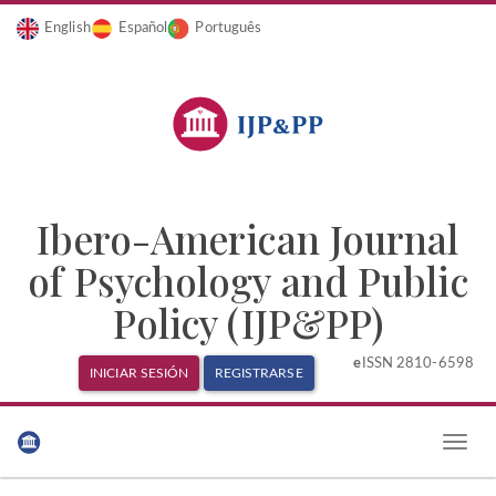
English
Español
Português
Ibero-American Journal
of Psychology and Public
Policy (IJP&PP)
e
ISSN 2810-6598
INICIAR SESIÓN
REGISTRARSE
Navegación
principal
Toggle
Contenido
naviga
principal