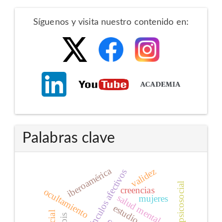
Redes
Síguenos y visita nuestro contenido en:
Sociales
Palabras clave
iberoamérica
validez
vínculos afectivos
creencias
ocultamiento
salud mental
mujeres