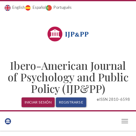
English
Español
Português
Ibero-American Journal
of Psychology and Public
Policy (IJP&PP)
e
ISSN 2810-6598
INICIAR SESIÓN
REGISTRARSE
Navegación
principal
Toggle
Contenido
naviga
principal