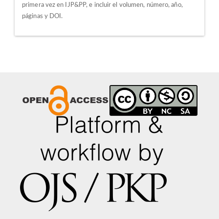
primera vez en IJP&PP, e incluir el volumen, número, año,
páginas y DOI.