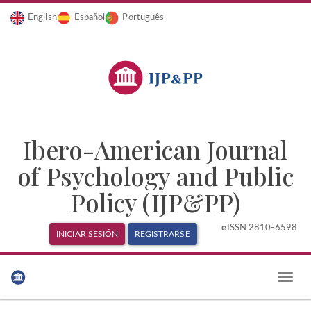
English
Español
Português
Ibero-American Journal
of Psychology and Public
Policy (IJP&PP)
e
ISSN 2810-6598
INICIAR SESIÓN
REGISTRARSE
Navegación
principal
Toggle
Contenido
naviga
principal