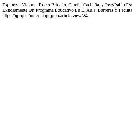
Espinoza, Victoria, Rocío Briceño, Camila Cachaña, y José-Pablo Es
Exitosamente Un Programa Educativo En El Aula: Barreras Y Facilit
https://ijppp.cl/index.php/ijppp/article/view/24.